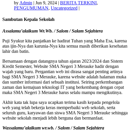
by
Admin
|
Jun 9, 2024
|
BERITA TERKINI
,
PENGUMUMAN
,
Uncategorized
|
Sambutan Kepala Sekolah
Assalamu’alaikum Wr.Wb. / Salom / Salam Sejahtera
Puji Syukur kita panjatkan ke hadirat Tuhan yang Maha Esa, karena
atas ijin-Nya dan karunia-Nya kita semua masih diberikan kesehatan
lahir dan batin.
Bersamaan dengan datangnya tahun ajaran 2023/2024 dan Sistem
Kredit Semester, Website SMA Negeri 3 Merauke hadir dengan
wajah yang baru. Pergantian web ini dirasa sangat penting artinya
bagi SMA Negeri 3 Merauke, karena website adalah halaman muka
dan sumber informasi dari sebuah institusi. Seiring perkembangan
zaman dan kemajuan teknologi IT yang berkembang dengan cepat
maka SMA Negeri 3 Merauke harus selalu mampu mengikutinya.
Akhir kata tak lupa saya ucapkan terima kasih kepada pengelola
web yang telah bekerja keras memperbaiki web sekolah, serta
seluruh guru, karyawan dan siswa SMA Negeri 3 Merauke sehingga
website sekolah menjadi lebih berguna dan bermanfaat.
Wassalamu’alaikum wr.wb. / Salom / Salam Sejahtera