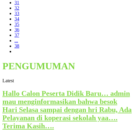
31
32
33
34
35
36
37
...
38
PENGUMUMAN
Latest
Hallo Calon Peserta Didik Baru… admin
mau menginformasikan bahwa besok
Hari Selasa sampai dengan hri Rabu, Ada
Pelayanan di koperasi sekolah yaa….
Terima Kasih….