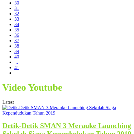
30
31
32
33
34
35
36
37
38
39
40
...
41
Video Youtube
Latest
Detik-Detik SMAN 3 Merauke Launching
Sekolah Siaga Kependudukan Tahun 2019